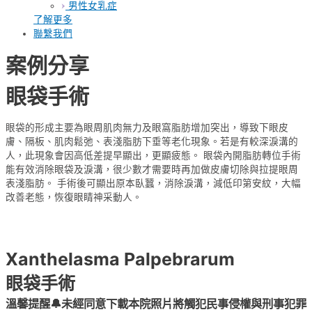
男性女乳症
了解更多
聯繫我們
案例分享
眼袋手術
眼袋的形成主要為眼周肌肉無力及眼窩脂肪增加突出，導致下眼皮
膚、隔板、肌肉鬆弛、表淺脂肪下垂等老化現象。若是有較深淚溝的
人，此現象會因高低差提早顯出，更顯疲態。 眼袋內開脂肪轉位手術
能有效消除眼袋及淚溝，很少數才需要時再加做皮膚切除與拉提眼周
表淺脂肪。 手術後可顯出原本臥蠶，消除淚溝，減低印第安紋，大幅
改善老態，恢復眼睛神采動人。
Xanthelasma Palpebrarum
眼袋手術
溫馨提醒🔔未經同意下載本院照片將觸犯民事侵權與刑事犯罪