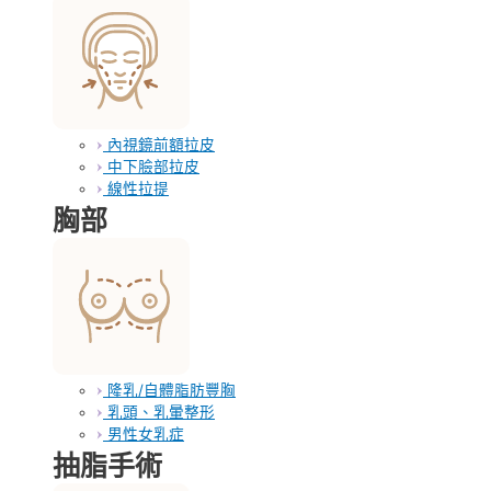
內視鏡前額拉皮
中下臉部拉皮
線性拉提
胸部
隆乳/自體脂肪豐胸
乳頭、乳暈整形
男性女乳症
抽脂手術