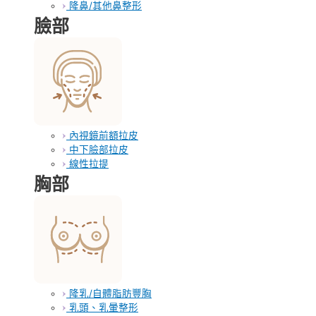
隆鼻/其他鼻整形
臉部
內視鏡前額拉皮
中下臉部拉皮
線性拉提
胸部
隆乳/自體脂肪豐胸
乳頭、乳暈整形