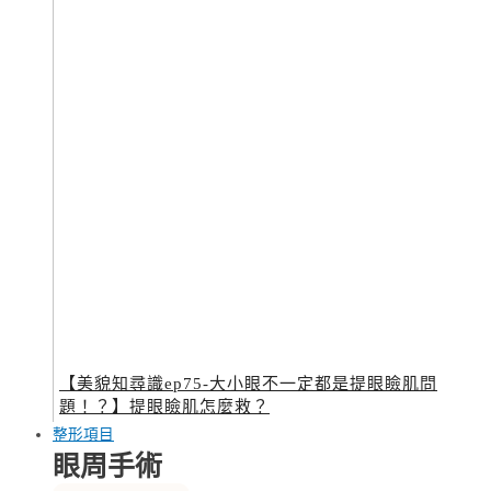
【美貌知尋識ep75-大小眼不一定都是提眼瞼肌問
題！？】提眼瞼肌怎麼救？
整形項目
眼周手術