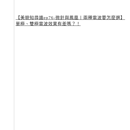
【美貌知尋識ep76-微針與鳳凰〡兩種電波要怎麼選】
單極、雙極電波效果有差嗎？！