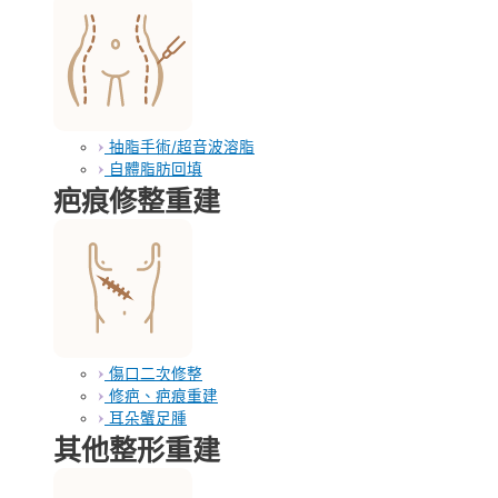
抽脂手術/超音波溶脂
自體脂肪回填
疤痕修整重建
傷口二次修整
修疤、疤痕重建
耳朵蟹足腫
其他整形重建