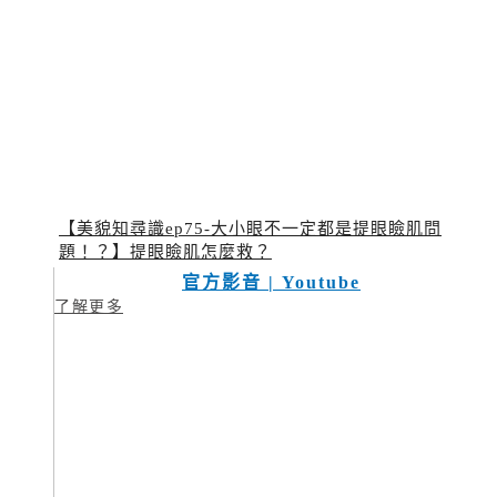
【美貌知尋識ep75-大小眼不一定都是提眼瞼肌問
題！？】提眼瞼肌怎麼救？
官方影音 | Youtube
了解更多