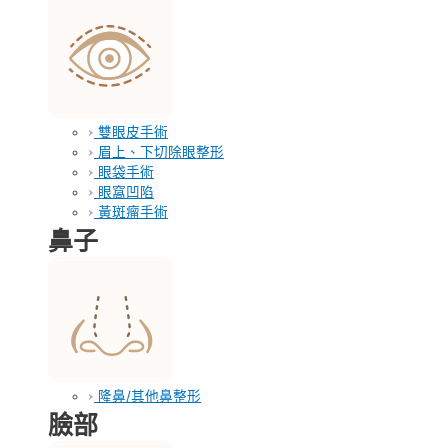
雙眼皮手術
眉上、下切除眼整形
眼袋手術
眼窩凹陷
黃斑瘤手術
鼻子
隆鼻/其他鼻整形
臉部