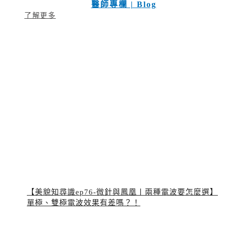
醫師專欄 | Blog
了解更多
【美貌知尋識ep76-微針與鳳凰〡兩種電波要怎麼選】
單極、雙極電波效果有差嗎？！