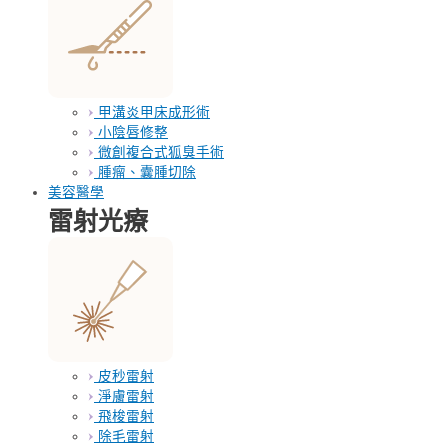
甲溝炎甲床成形術
小陰唇修整
微創複合式狐臭手術
腫瘤、囊腫切除
美容醫學
雷射光療
皮秒雷射
淨膚雷射
飛梭雷射
除毛雷射