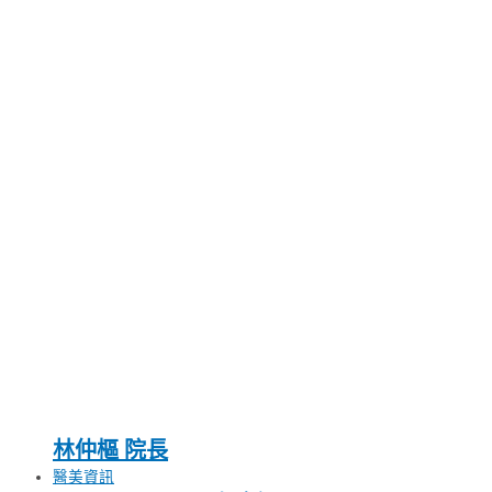
林仲樞 院長
醫美資訊