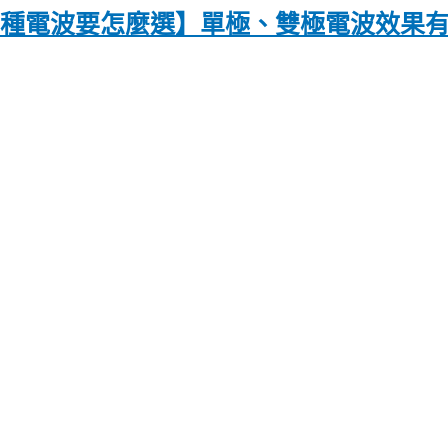
〡兩種電波要怎麼選】單極、雙極電波效果