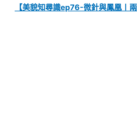
【美貌知尋識ep76-微針與鳳凰