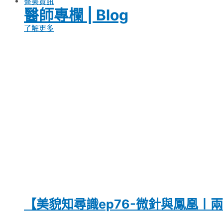
醫美資訊
醫師專欄 | Blog
了解更多
【美貌知尋識ep76-微針與鳳凰