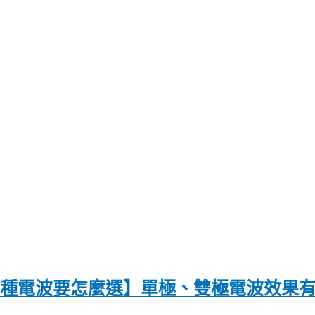
〡兩種電波要怎麼選】單極、雙極電波效果