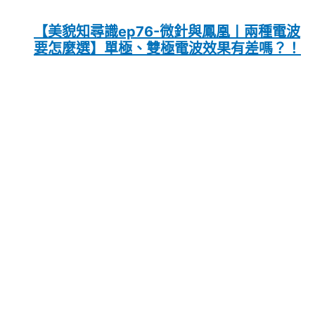
【美貌知尋識ep76-微針與鳳凰〡兩種電波
要怎麼選】單極、雙極電波效果有差嗎？！