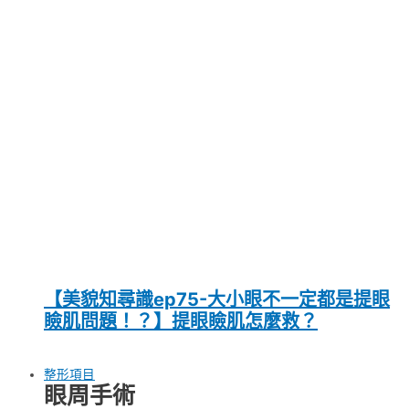
【美貌知尋識ep75-大小眼不一定都是提眼
瞼肌問題！？】提眼瞼肌怎麼救？
整形項目
眼周手術