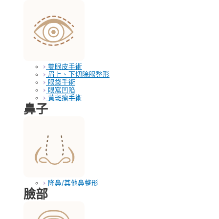
雙眼皮手術
眉上、下切除眼整形
眼袋手術
眼窩凹陷
黃斑瘤手術
鼻子
隆鼻/其他鼻整形
臉部