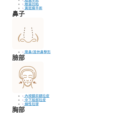
眼窩凹陷
黃斑瘤手術
鼻子
隆鼻/其他鼻整形
臉部
內視鏡前額拉皮
中下臉部拉皮
線性拉提
胸部