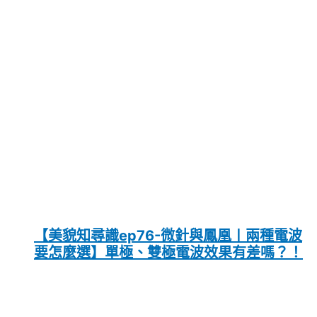
【美貌知尋識ep76-微針與鳳凰〡兩種電波
要怎麼選】單極、雙極電波效果有差嗎？！