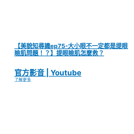
【美貌知尋識ep75-大小眼不一定都是提眼
瞼肌問題！？】提眼瞼肌怎麼救？
官方影音 | Youtube
了解更多