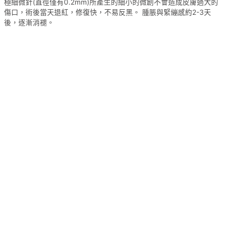
極細微針(直徑僅有0.2mm)所產生的細小的微創不會造成皮膚過大的
傷口，術後當天退紅，修復快，不易反黑。 腫脹與緊繃感約2-3天
後，逐漸消褪。