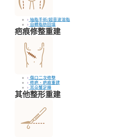
抽脂手術/超音波溶脂
自體脂肪回填
疤痕修整重建
傷口二次修整
修疤、疤痕重建
耳朵蟹足腫
其他整形重建