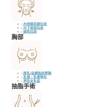
內視鏡前額拉皮
中下臉部拉皮
線性拉提
胸部
隆乳/自體脂肪豐胸
乳頭、乳暈整形
男性女乳症
抽脂手術