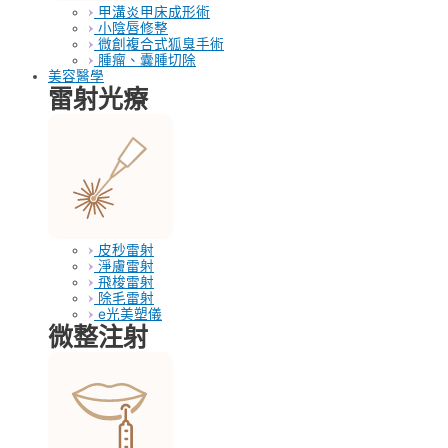
甲溝炎甲床成形術
小陰唇修整
微創複合式狐臭手術
腫瘤、囊腫切除
美容醫學
雷射光療
皮秒雷射
淨膚雷射
飛梭雷射
除毛雷射
e光美塑儀
微整注射