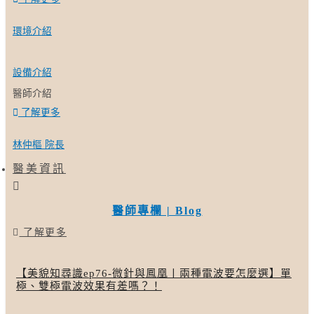
環境介紹
設備介紹
醫師介紹
了解更多
林仲樞 院長
醫美資訊
醫師專欄 | Blog
了解更多
【美貌知尋識ep76-微針與鳳凰〡兩種電波要怎麼選】單
極、雙極電波效果有差嗎？！