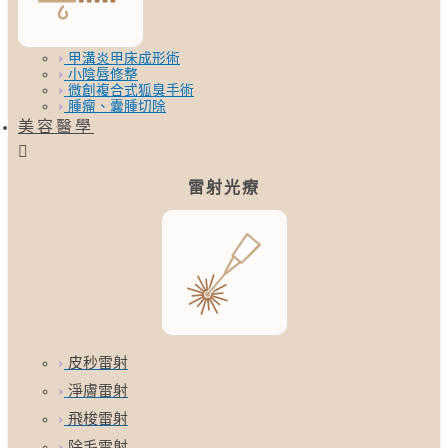
甲溝炎甲床成形術
小陰唇修整
微創複合式狐臭手術
腫瘤、囊腫切除
美容醫學
雷射光療
皮秒雷射
淨膚雷射
飛梭雷射
除毛雷射