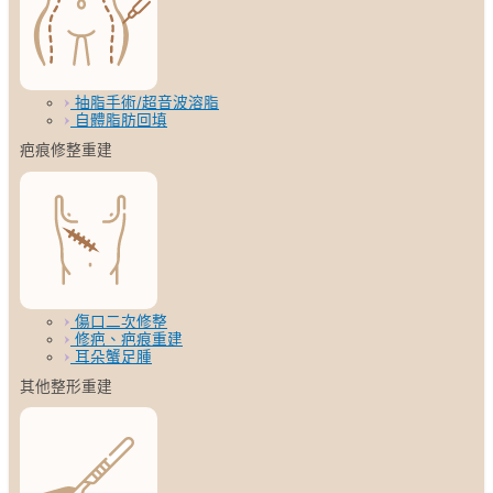
抽脂手術/超音波溶脂
自體脂肪回填
疤痕修整重建
傷口二次修整
修疤、疤痕重建
耳朵蟹足腫
其他整形重建