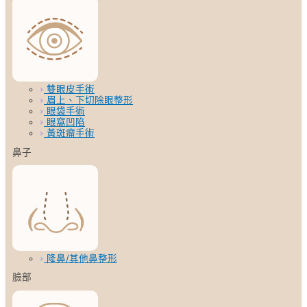
雙眼皮手術
眉上、下切除眼整形
眼袋手術
眼窩凹陷
黃斑瘤手術
鼻子
隆鼻/其他鼻整形
臉部