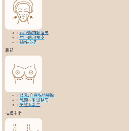
內視鏡前額拉皮
中下臉部拉皮
線性拉提
胸部
隆乳/自體脂肪豐胸
乳頭、乳暈整形
男性女乳症
抽脂手術