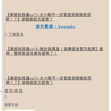
【美貌知尋識ep75-大小眼不一定都是提眼瞼肌問
題！？】提眼瞼肌怎麼救？
官方影音 | Youtube
了解更多
【美貌知尋識ep76-微針與鳳凰〡兩種電波要怎麼選】單
極、雙極電波效果有差嗎？！
【美貌知尋識ep75-大小眼不一定都是提眼瞼肌問
題！？】提眼瞼肌怎麼救？
整形項目
眼周手術