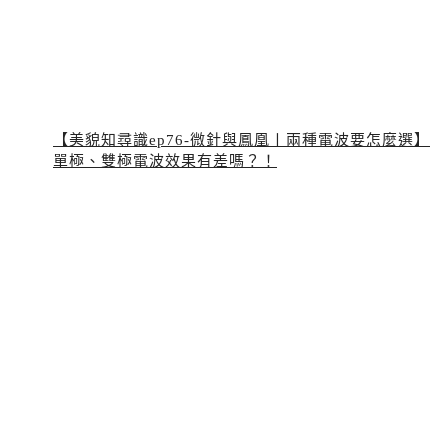
【美貌知尋識ep76-微針與鳳凰〡兩種電波要怎麼選】
單極、雙極電波效果有差嗎？！