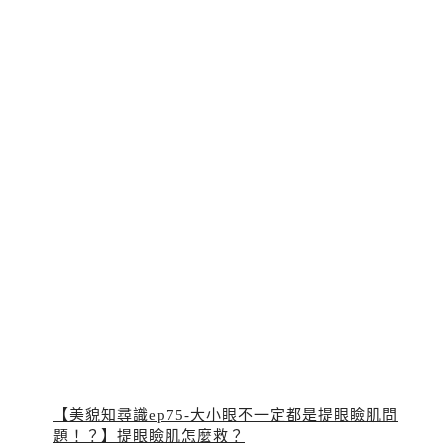
【美貌知尋識ep75-大小眼不一定都是提眼瞼肌問
題！？】提眼瞼肌怎麼救？