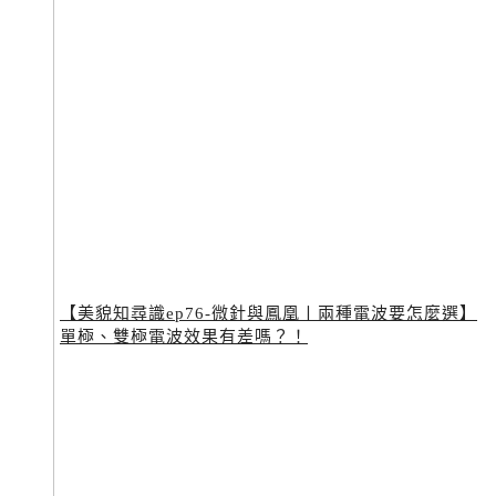
【美貌知尋識ep76-微針與鳳凰〡兩種電波要怎麼選】
單極、雙極電波效果有差嗎？！