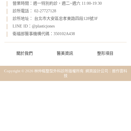
營業時間：週一特別約診，週二~週六 11:00-19:30
診所電話： 02-27727128
診所地址： 台北市大安區忠孝東路四段128號3F
LINE ID：@plasticjones
衛福部醫事機構代碼：350102A438
關於我們
醫美資訊
整形項目
Copyright © 2026 林仲樞整型外科診所版權所有.
網頁設計公司
：振作雲科
技