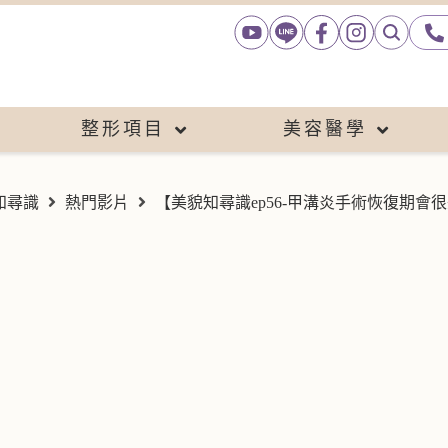
整形項目
美容醫學
知尋識
熱門影片
【美貌知尋識ep56-甲溝炎手術恢復期會