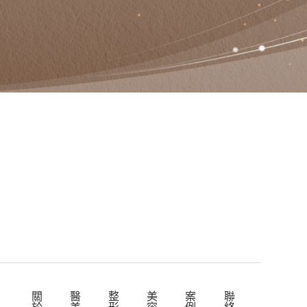
關
醫
整
美
案
聯