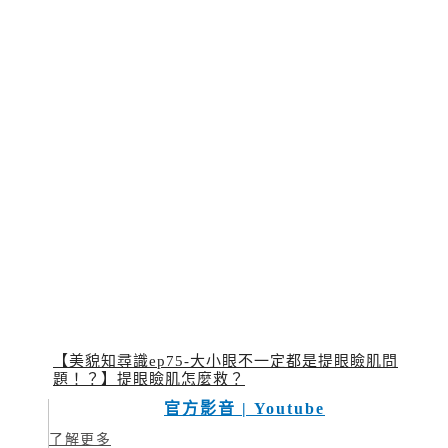
【美貌知尋識ep75-大小眼不一定都是提眼瞼肌問
題！？】提眼瞼肌怎麼救？
官方影音 | Youtube
了解更多