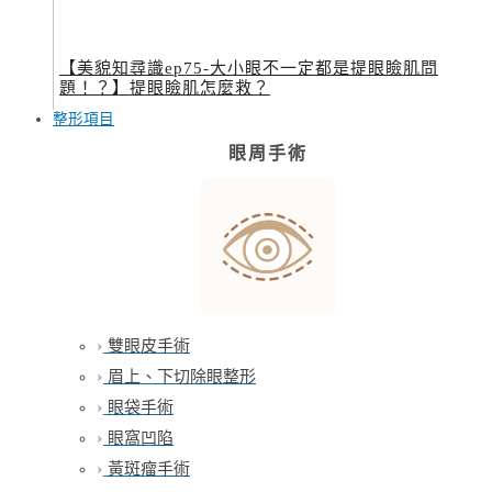
【美貌知尋識ep75-大小眼不一定都是提眼瞼肌問
題！？】提眼瞼肌怎麼救？
整形項目
眼周手術
雙眼皮手術
眉上、下切除眼整形
眼袋手術
眼窩凹陷
黃斑瘤手術