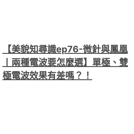
【美貌知尋識ep76-微針與鳳凰
〡兩種電波要怎麼選】單極、雙
極電波效果有差嗎？！