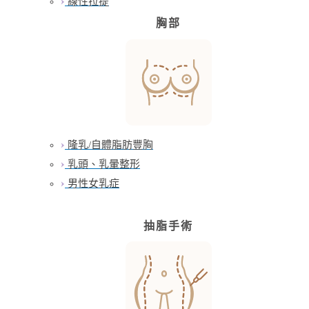
線性拉提
胸部
隆乳/自體脂肪豐胸
乳頭、乳暈整形
男性女乳症
抽脂手術