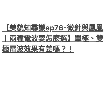
【美貌知尋識ep76-微針與鳳凰
〡兩種電波要怎麼選】單極、雙
極電波效果有差嗎？！