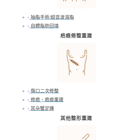
抽脂手術/超音波溶脂
自體脂肪回填
疤痕修整重建
傷口二次修整
修疤、疤痕重建
耳朵蟹足腫
其他整形重建