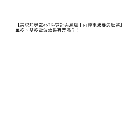
【美貌知尋識ep76-微針與鳳凰〡兩種電波要怎麼選】
單極、雙極電波效果有差嗎？！