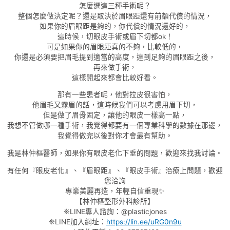
怎麼選這三種手術呢？
整個怎麼做決定呢？還是取決於眉眼距還有前額代償的情況，
如果你的眉眼距是夠的，你代償的情況還好的，
這時候，切眼皮手術或眉下切都ok！
可是如果你的眉眼距真的不夠，比較低的，
你還是必須要把眉毛提到適當的高度，達到足夠的眉眼距之後，
再來做手術，
這樣開起來都會比較好看。
那有一些患者呢，他對拉皮很害怕，
他眉毛又霧眉的話，這時候我們可以考慮用眉下切，
但是做了眉骨固定，讓他的眼皮一樣高一點，
我想不管做哪一種手術，我覺得都要有一個專業科學的數據在那邊，
我覺得做完以後對你才會最有幫助。
我是林仲樞醫師，如果你有眼皮老化下垂的問題，歡迎來找我討論。
有任何『眼皮老化』、『眉眼距』、『眼皮手術』治療上問題，歡迎
您洽詢
專業美麗再造，年輕自信重現✨
【林仲樞整形外科診所】
❊LINE專人諮詢：@plasticjones
❊LINE加入網址：
https://lin.ee/uRG0n9u