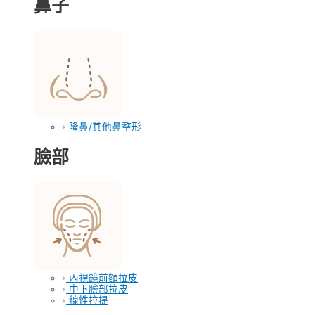
鼻子
隆鼻/其他鼻整形
臉部
內視鏡前額拉皮
中下臉部拉皮
線性拉提