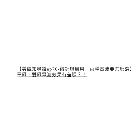
【美貌知尋識ep76-微針與鳳凰〡兩種電波要怎麼選】
單極、雙極電波效果有差嗎？！