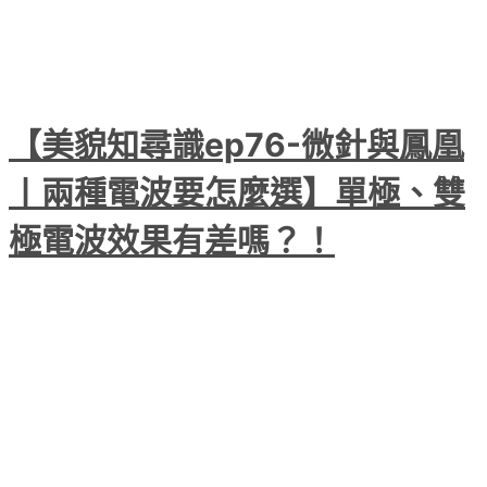
【美貌知尋識ep76-微針與鳳凰
〡兩種電波要怎麼選】單極、雙
極電波效果有差嗎？！