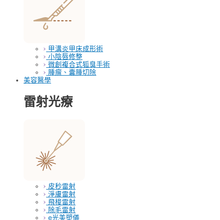
甲溝炎甲床成形術
小陰唇修整
微創複合式狐臭手術
腫瘤、囊腫切除
美容醫學
雷射光療
皮秒雷射
淨膚雷射
飛梭雷射
除毛雷射
e光美塑儀