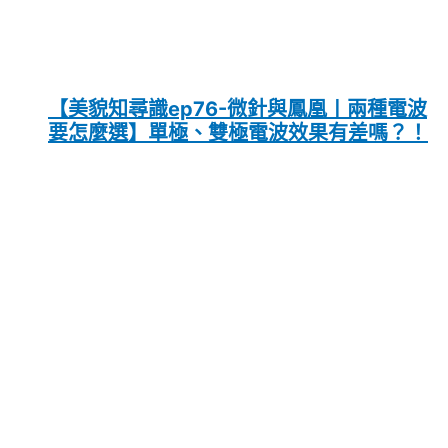
【美貌知尋識ep76-微針與鳳凰〡兩種電波
要怎麼選】單極、雙極電波效果有差嗎？！