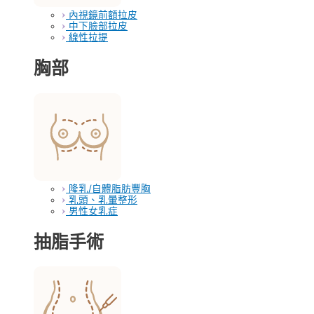
內視鏡前額拉皮
中下臉部拉皮
線性拉提
胸部
隆乳/自體脂肪豐胸
乳頭、乳暈整形
男性女乳症
抽脂手術