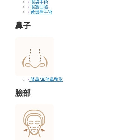
眼袋手術
眼窩凹陷
黃斑瘤手術
鼻子
隆鼻/其他鼻整形
臉部