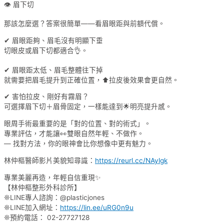
👁 眉下切
那該怎麼選？答案很簡單——看眉眼距與前額代償。
✔ 眉眼距夠、眉毛沒有明顯下垂
切眼皮或眉下切都適合👌。
✔ 眉眼距太低、眉毛整體往下掉
就需要把眉毛提升到正確位置，⬆️拉皮後效果會更自然。
✔ 害怕拉皮、剛好有霧眉？
可選擇眉下切＋眉骨固定，一樣能達到🌟明亮提升感。
眼周手術最重要的是「對的位置、對的術式」。
專業評估，才能讓👀雙眼自然年輕、不做作。
— 找對方法，你的眼神會比你想像中更有魅力。
林仲樞醫師影片美貌知尋識：
https://reurl.cc/NAylgk
專業美麗再造，年輕自信重現✨
【林仲樞整形外科診所】
❊LINE專人諮詢：@plasticjones
❊LINE加入網址：
https://lin.ee/uRG0n9u
❊預約電話： 02-27727128