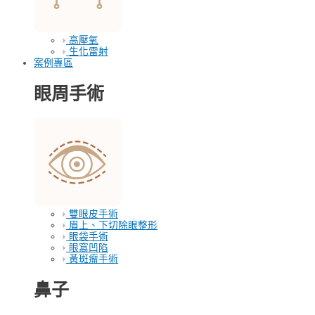
高壓氧
生化雷射
案例專區
眼周手術
雙眼皮手術
眉上、下切除眼整形
眼袋手術
眼窩凹陷
黃斑瘤手術
鼻子