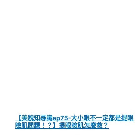
【美貌知尋識ep75-大小眼不一定都是提眼
瞼肌問題！？】提眼瞼肌怎麼救？