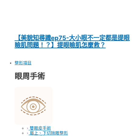
【美貌知尋識ep75-大小眼不一定都是提眼
瞼肌問題！？】提眼瞼肌怎麼救？
整形項目
眼周手術
雙眼皮手術
眉上、下切除眼整形