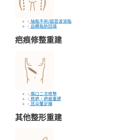
抽脂手術/超音波溶脂
自體脂肪回填
疤痕修整重建
傷口二次修整
修疤、疤痕重建
耳朵蟹足腫
其他整形重建