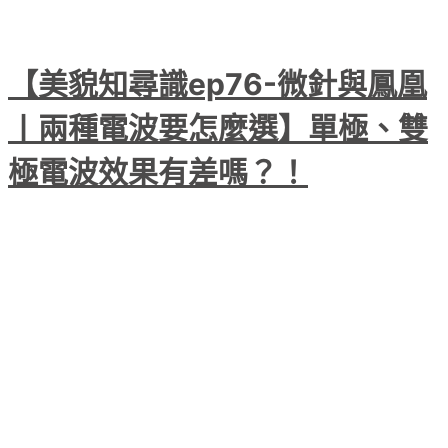
【美貌知尋識ep76-微針與鳳凰
〡兩種電波要怎麼選】單極、雙
極電波效果有差嗎？！