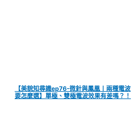
【美貌知尋識ep76-微針與鳳凰〡兩種電波
要怎麼選】單極、雙極電波效果有差嗎？！