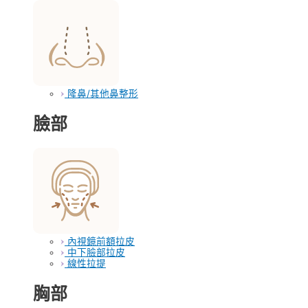
隆鼻/其他鼻整形
臉部
內視鏡前額拉皮
中下臉部拉皮
線性拉提
胸部