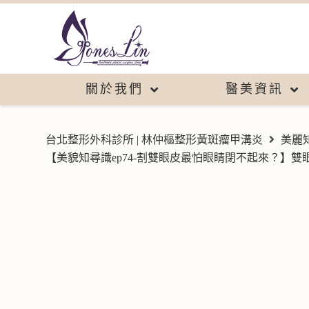
關於我們
醫美資訊
台北整形外科診所 | 林仲樞整形黃斑瘤甲溝炎
美麗
【美貌知尋識ep74-割雙眼皮最怕眼睛閉不起來？】雙