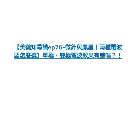
【美貌知尋識ep76-微針與鳳凰〡兩種電波
要怎麼選】單極、雙極電波效果有差嗎？！