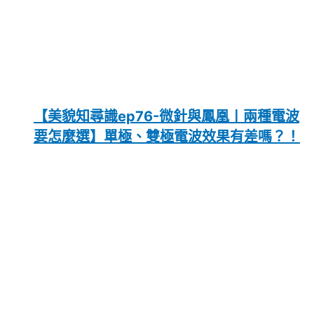
【美貌知尋識ep76-微針與鳳凰〡兩種電波
要怎麼選】單極、雙極電波效果有差嗎？！