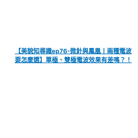
【美貌知尋識ep76-微針與鳳凰〡兩種電波
要怎麼選】單極、雙極電波效果有差嗎？！