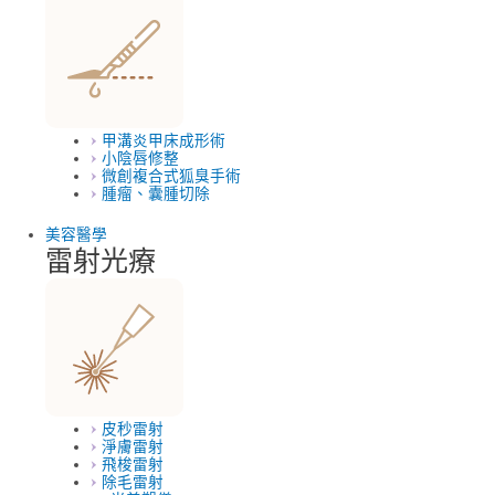
甲溝炎甲床成形術
小陰唇修整
微創複合式狐臭手術
腫瘤、囊腫切除
美容醫學
雷射光療
皮秒雷射
淨膚雷射
飛梭雷射
除毛雷射