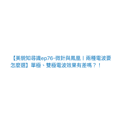
【美貌知尋識ep76-微針與鳳凰〡兩種電波要
怎麼選】單極、雙極電波效果有差嗎？！