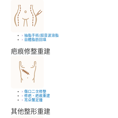
抽脂手術/超音波溶脂
自體脂肪回填
疤痕修整重建
傷口二次修整
修疤、疤痕重建
耳朵蟹足腫
其他整形重建