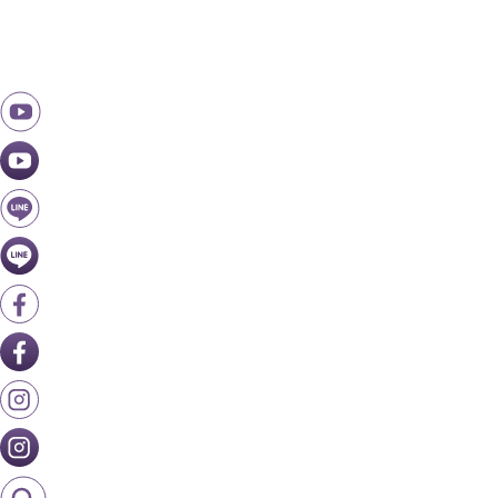
跳
至
主
要
內
容