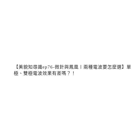
【美貌知尋識ep76-微針與鳳凰〡兩種電波要怎麼選】單
極、雙極電波效果有差嗎？！