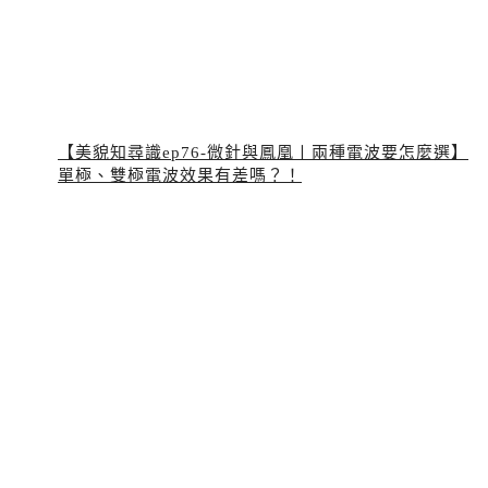
【美貌知尋識ep76-微針與鳳凰〡兩種電波要怎麼選】
單極、雙極電波效果有差嗎？！