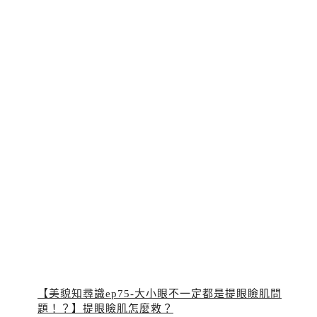
【美貌知尋識ep75-大小眼不一定都是提眼瞼肌問
題！？】提眼瞼肌怎麼救？