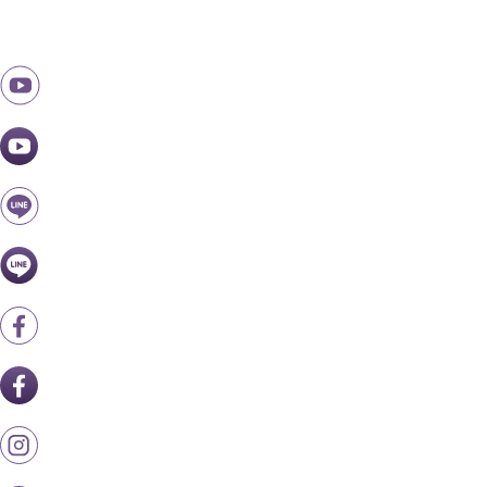
跳
至
主
要
內
容