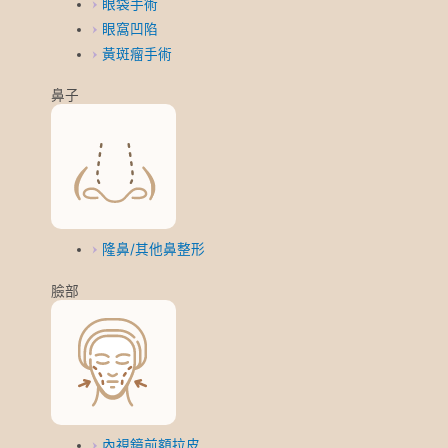
眼袋手術
眼窩凹陷
黃斑瘤手術
鼻子
隆鼻/其他鼻整形
臉部
內視鏡前額拉皮