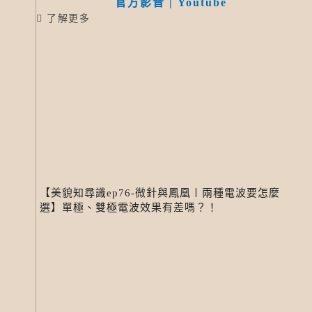
官方影音 | Youtube
了解更多
【美貌知尋識ep76-微針與鳳凰〡兩種電波要怎麼
選】單極、雙極電波效果有差嗎？！