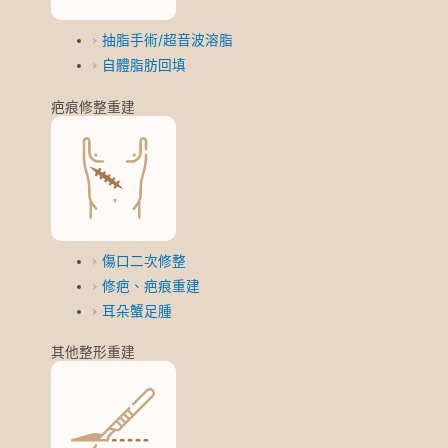
抽脂手術/超音波溶脂
自體脂肪回填
疤痕修整重建
傷口二次修整
修疤、疤痕重建
耳朵蟹足腫
其他整形重建