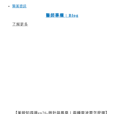
醫美資訊
醫師專欄 | Blog
了解更多
【美貌知尋識ep76-微針與鳳凰〡兩種電波要怎麼選】