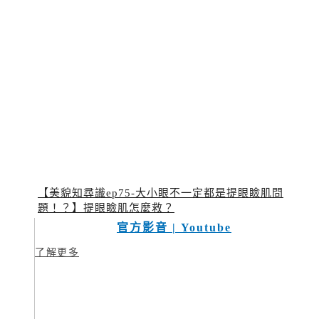
【美貌知尋識ep75-大小眼不一定都是提眼瞼肌問
題！？】提眼瞼肌怎麼救？
官方影音 | Youtube
了解更多