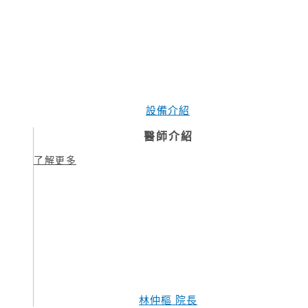
設備介紹
醫師介紹
了解更多
林仲樞 院長