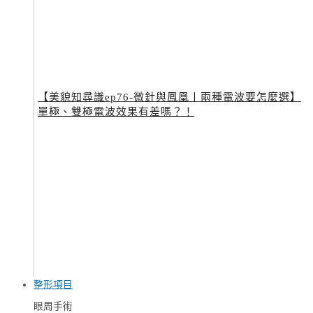
【美貌知尋識ep76-微針與鳳凰〡兩種電波要怎麼選】
單極、雙極電波效果有差嗎？！
整形項目
眼周手術