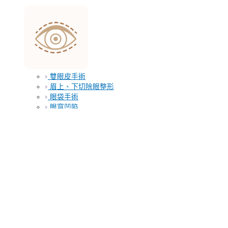
雙眼皮手術
眉上、下切除眼整形
眼袋手術
眼窩凹陷
黃斑瘤手術
鼻子
隆鼻/其他鼻整形