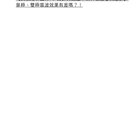
單極、雙極電波效果有差嗎？！