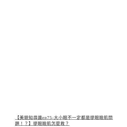
【美貌知尋識ep75-大小眼不一定都是提眼瞼肌問
題！？】提眼瞼肌怎麼救？