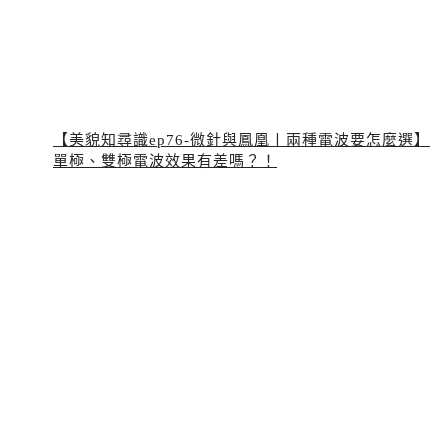
【美貌知尋識ep76-微針與鳳凰〡兩種電波要怎麼選】
單極、雙極電波效果有差嗎？！