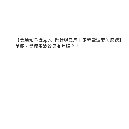
【美貌知尋識ep76-微針與鳳凰〡兩種電波要怎麼選】
單極、雙極電波效果有差嗎？！