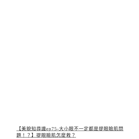
【美貌知尋識ep75-大小眼不一定都是提眼瞼肌問
題！？】提眼瞼肌怎麼救？