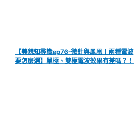
【美貌知尋識ep76-微針與鳳凰〡兩種電波
要怎麼選】單極、雙極電波效果有差嗎？！