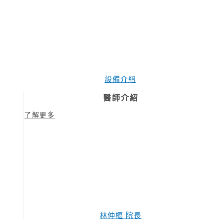
設備介紹
醫師介紹
了解更多
林仲樞 院長