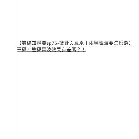
【美貌知尋識ep76-微針與鳳凰〡兩種電波要怎麼選】
單極、雙極電波效果有差嗎？！