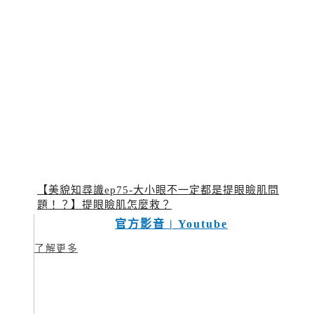
【美貌知尋識ep75-大小眼不一定都是提眼瞼肌問
題！？】提眼瞼肌怎麼救？
官方影音 | Youtube
了解更多