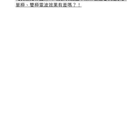
單極、雙極電波效果有差嗎？！