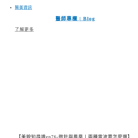
醫美資訊
醫師專欄 | Blog
了解更多
【美貌知尋識ep76-微針與鳳凰〡兩種電波要怎麼選】