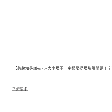
【美貌知尋識ep75-大小眼不一定都是提眼瞼肌問題！
了解更多