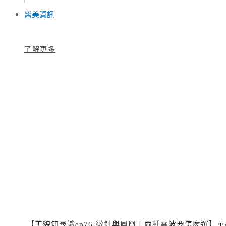
醫美資訊
了解更多
【美貌知尋識ep76-微針與鳳凰〡兩種電波要怎麼選】