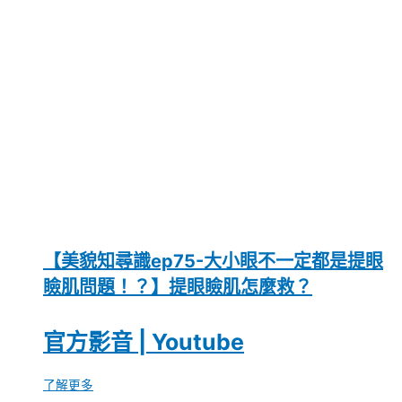
【美貌知尋識ep75-大小眼不一定都是提眼
瞼肌問題！？】提眼瞼肌怎麼救？
官方影音 | Youtube
了解更多