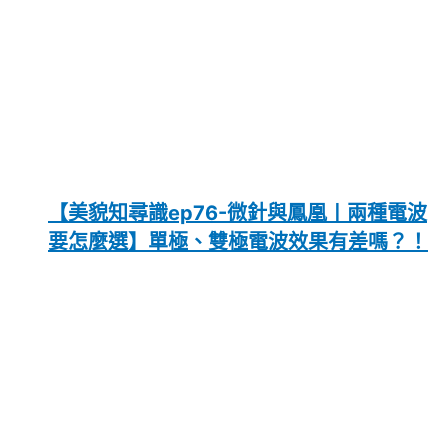
【美貌知尋識ep76-微針與鳳凰〡兩種電波
要怎麼選】單極、雙極電波效果有差嗎？！