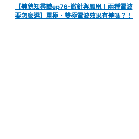
【美貌知尋識ep76-微針與鳳凰〡兩種電波
要怎麼選】單極、雙極電波效果有差嗎？！