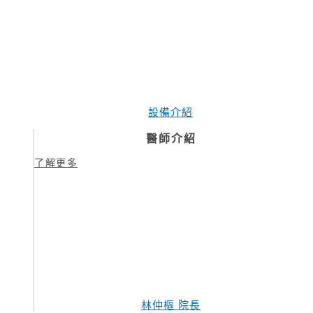
設備介紹
醫師介紹
了解更多
林仲樞 院長