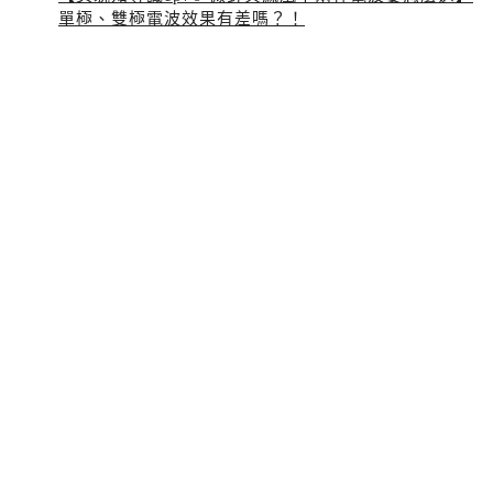
單極、雙極電波效果有差嗎？！