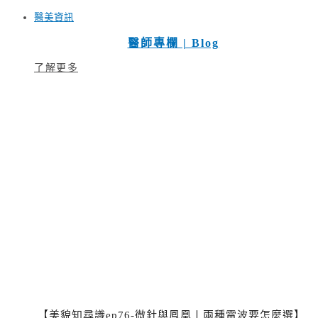
醫美資訊
醫師專欄 | Blog
了解更多
【美貌知尋識ep76-微針與鳳凰〡兩種電波要怎麼選】