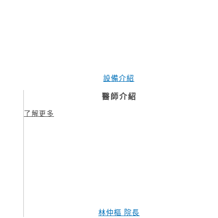
設備介紹
醫師介紹
了解更多
林仲樞 院長