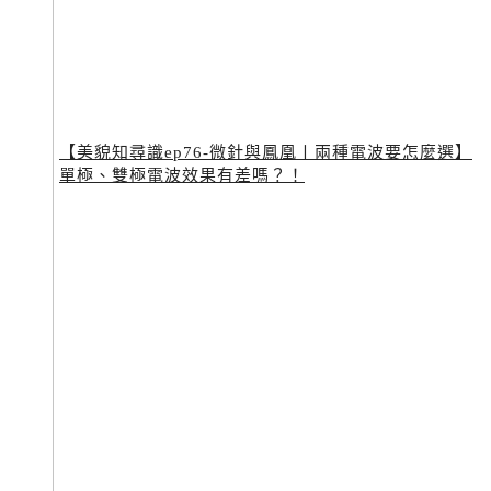
【美貌知尋識ep76-微針與鳳凰〡兩種電波要怎麼選】
單極、雙極電波效果有差嗎？！