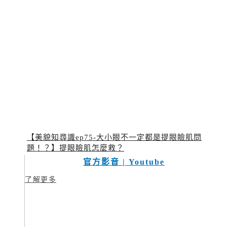
【美貌知尋識ep75-大小眼不一定都是提眼瞼肌問
題！？】提眼瞼肌怎麼救？
官方影音 | Youtube
了解更多