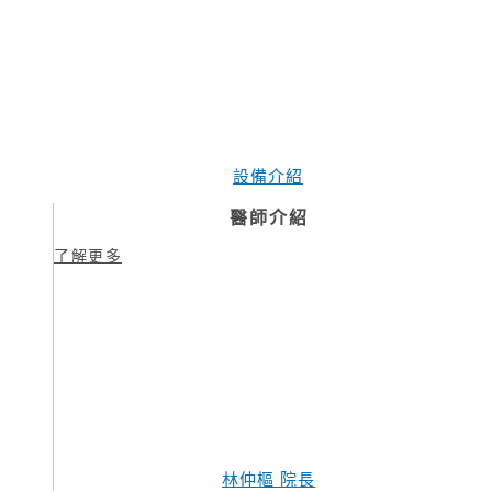
設備介紹
醫師介紹
了解更多
林仲樞 院長