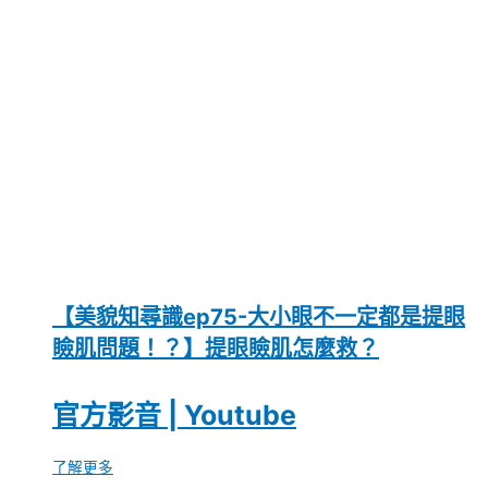
【美貌知尋識ep75-大小眼不一定都是提眼
瞼肌問題！？】提眼瞼肌怎麼救？
官方影音 | Youtube
了解更多