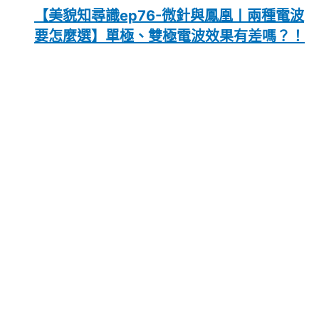
【美貌知尋識ep76-微針與鳳凰〡兩種電波
要怎麼選】單極、雙極電波效果有差嗎？！