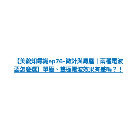
【美貌知尋識ep76-微針與鳳凰〡兩種電波
要怎麼選】單極、雙極電波效果有差嗎？！