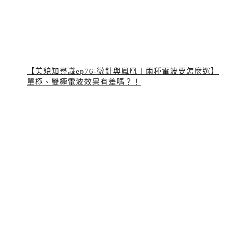
【美貌知尋識ep76-微針與鳳凰〡兩種電波要怎麼選】
單極、雙極電波效果有差嗎？！