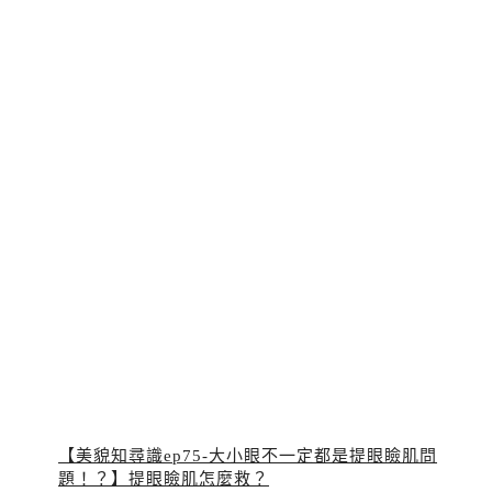
【美貌知尋識ep75-大小眼不一定都是提眼瞼肌問
題！？】提眼瞼肌怎麼救？