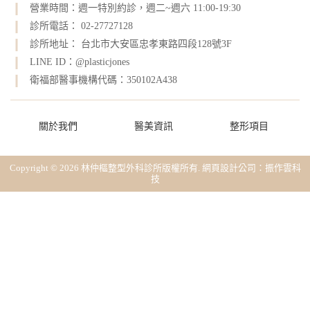
營業時間：週一特別約診，週二~週六 11:00-19:30
診所電話： 02-27727128
診所地址： 台北市大安區忠孝東路四段128號3F
LINE ID：@plasticjones
衛福部醫事機構代碼：350102A438
關於我們
醫美資訊
整形項目
Copyright © 2026 林仲樞整型外科診所版權所有.
網頁設計公司
：振作雲科
技