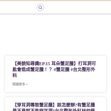
【美貌知尋識EP.15 耳朵蟹足腫】打耳洞可
能會造成蟹足腫！？ #蟹足腫 #台北整形外
科
閱讀更多 »
【穿耳洞導致蟹足腫】該怎麼辦?有蟹足腫