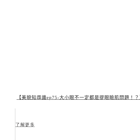
【美貌知尋識ep75-大小眼不一定都是提眼瞼肌問題！
了解更多