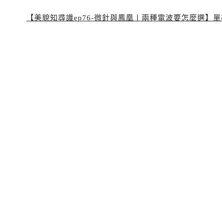
【美貌知尋識ep76-微針與鳳凰〡兩種電波要怎麼選】