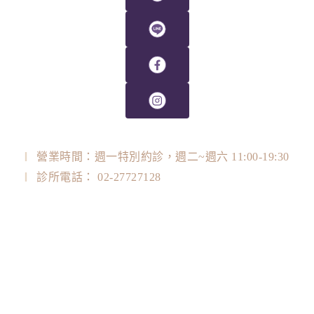
營業時間：週一特別約診，週二~週六 11:00-19:30
診所電話： 02-27727128
診所地址： 台北市大安區忠孝東路四段128號3F
LINE ID：@plasticjones
衛福部醫事機構代碼：350102A438
關於我們
醫美資訊