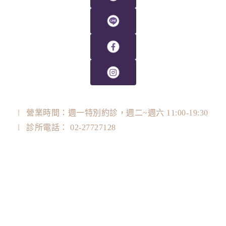
營業時間：週一特別約診，週二~週六 11:00-19:30
診所電話： 02-27727128
診所地址： 台北市大安區忠孝東路四段128號3F
LINE ID：@plasticjones
衛福部醫事機構代碼：350102A438
關於我們
醫美資訊