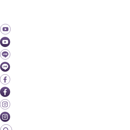
跳
至
主
要
內
容