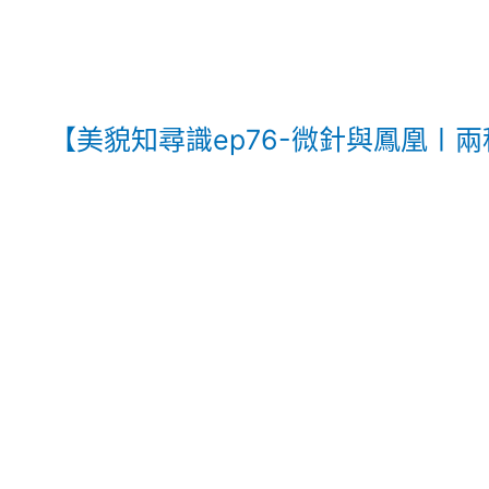
【美貌知尋識ep76-微針與鳳凰〡