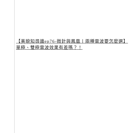
【美貌知尋識ep76-微針與鳳凰〡兩種電波要怎麼選】
單極、雙極電波效果有差嗎？！