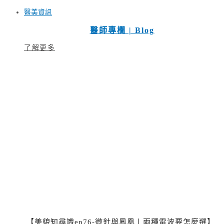
醫美資訊
醫師專欄 | Blog
了解更多
【美貌知尋識ep76-微針與鳳凰〡兩種電波要怎麼選】