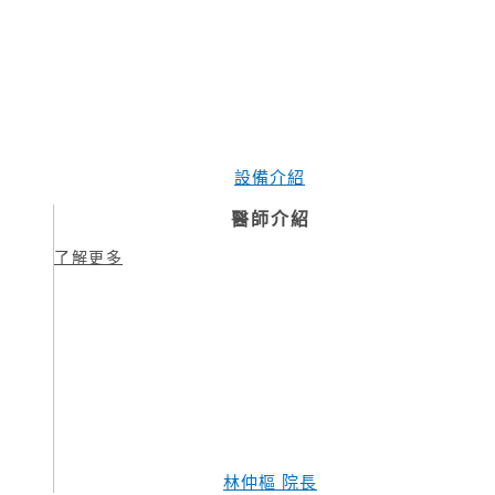
設備介紹
醫師介紹
了解更多
林仲樞 院長