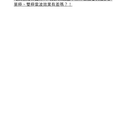
單極、雙極電波效果有差嗎？！