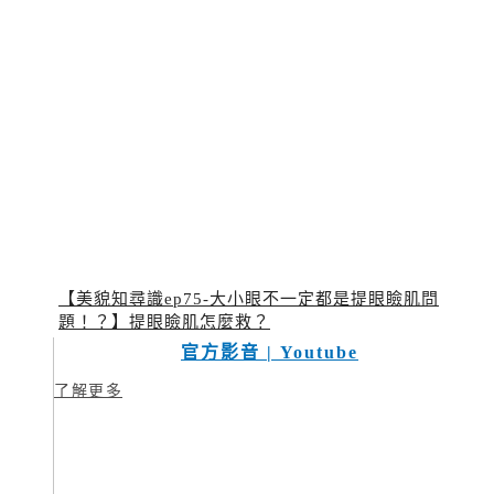
【美貌知尋識ep75-大小眼不一定都是提眼瞼肌問
題！？】提眼瞼肌怎麼救？
官方影音 | Youtube
了解更多