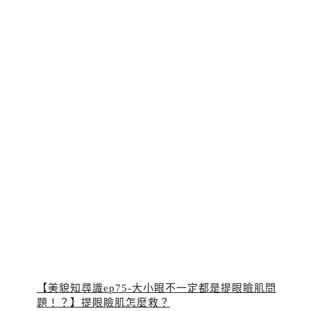
【美貌知尋識ep75-大小眼不一定都是提眼瞼肌問
題！？】提眼瞼肌怎麼救？