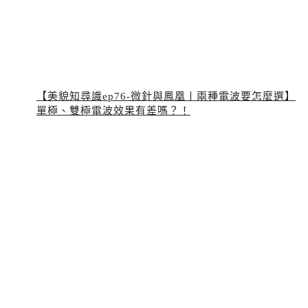
【美貌知尋識ep76-微針與鳳凰〡兩種電波要怎麼選】
單極、雙極電波效果有差嗎？！