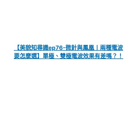
【美貌知尋識ep76-微針與鳳凰〡兩種電波
要怎麼選】單極、雙極電波效果有差嗎？！