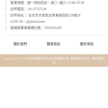
營業時間：週一特別約診，週二~週六 11:00-19:30
診所電話： 02-27727128
診所地址： 台北市大安區忠孝東路四段128號3F
LINE ID：@plasticjones
衛福部醫事機構代碼：350102A438
關於我們
醫美資訊
整形項目
Copyright © 2026 林仲樞整型外科診所版權所有.
網頁設計公司
：振作雲科
技