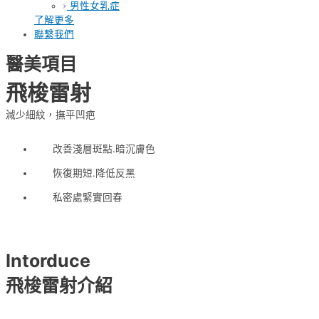
男性女乳症
了解更多
聯繫我們
醫美項目
飛梭雷射
減少細紋，撫平凹疤
改善淺層斑點.暗沉膚色
恢復期短.降低反黑
私密處緊實回春
Intorduce
飛梭雷射介紹