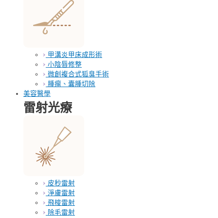
甲溝炎甲床成形術
小陰唇修整
微創複合式狐臭手術
腫瘤、囊腫切除
美容醫學
雷射光療
皮秒雷射
淨膚雷射
飛梭雷射
除毛雷射