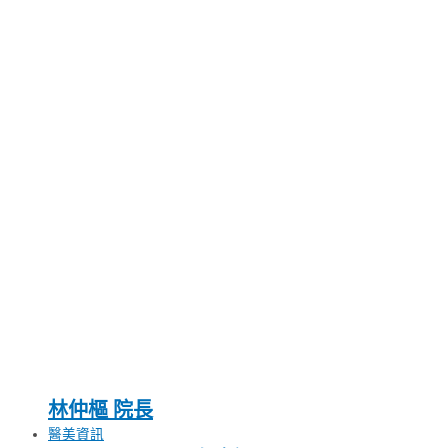
林仲樞 院長
醫美資訊