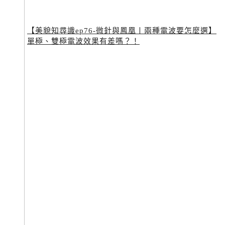
【美貌知尋識ep76-微針與鳳凰〡兩種電波要怎麼選】
單極、雙極電波效果有差嗎？！