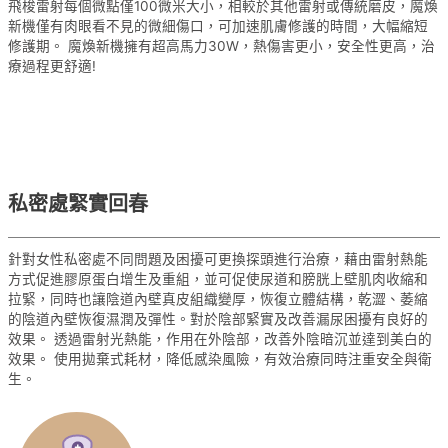
飛梭雷射每個微點僅100微米大小，相較於其他雷射或傳統磨皮，魔煥
新機僅有肉眼看不見的微細傷口，可加速肌膚修護的時間，大幅縮短
修護期。 魔煥新機擁有超高馬力30W，熱傷害更小，安全性更高，治
療過程更舒適!
私密處緊實回春
針對女性私密處不同問題及困擾可更換探頭進行治療，藉由雷射熱能
方式促進膠原蛋白增生及重組，並可促使尿道和膀胱上壁肌肉收縮和
拉緊，同時也讓陰道內壁真皮組織變厚，恢復立體結構，乾澀、萎縮
的陰道內壁恢復濕潤及彈性。對於陰部緊實及改善漏尿困擾有良好的
效果。 透過雷射光熱能，作用在外陰部，改善外陰暗沉並達到美白的
效果。 使用拋棄式耗材，降低感染風險，有效治療同時注重安全與衛
生。