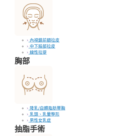
內視鏡前額拉皮
中下臉部拉皮
線性拉提
胸部
隆乳/自體脂肪豐胸
乳頭、乳暈整形
男性女乳症
抽脂手術