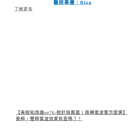
醫師專欄 | Blog
了解更多
【美貌知尋識ep76-微針與鳳凰〡兩種電波要怎麼選】
單極、雙極電波效果有差嗎？！