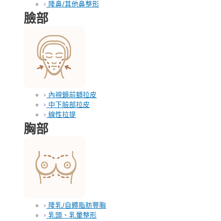
隆鼻/其他鼻整形
臉部
內視鏡前額拉皮
中下臉部拉皮
線性拉提
胸部
隆乳/自體脂肪豐胸
乳頭、乳暈整形