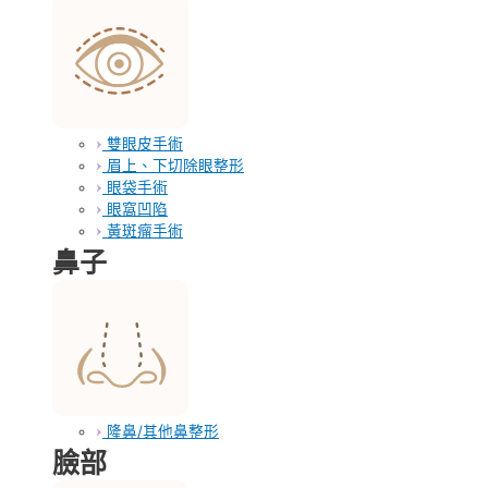
雙眼皮手術
眉上、下切除眼整形
眼袋手術
眼窩凹陷
黃斑瘤手術
鼻子
隆鼻/其他鼻整形
臉部