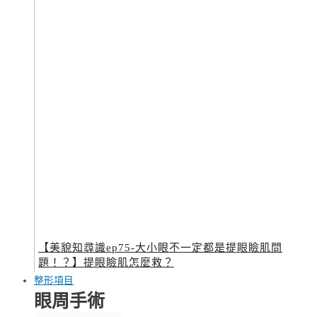
【美貌知尋識ep75-大小眼不一定都是提眼瞼肌問
題！？】提眼瞼肌怎麼救？
整形項目
眼周手術