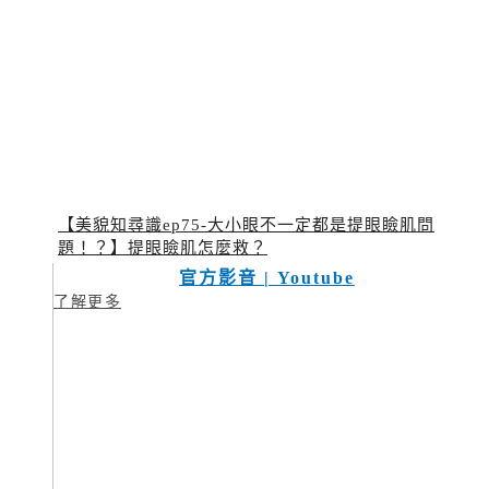
【美貌知尋識ep75-大小眼不一定都是提眼瞼肌問
題！？】提眼瞼肌怎麼救？
官方影音 | Youtube
了解更多