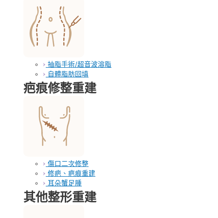
抽脂手術/超音波溶脂
自體脂肪回填
疤痕修整重建
傷口二次修整
修疤、疤痕重建
耳朵蟹足腫
其他整形重建