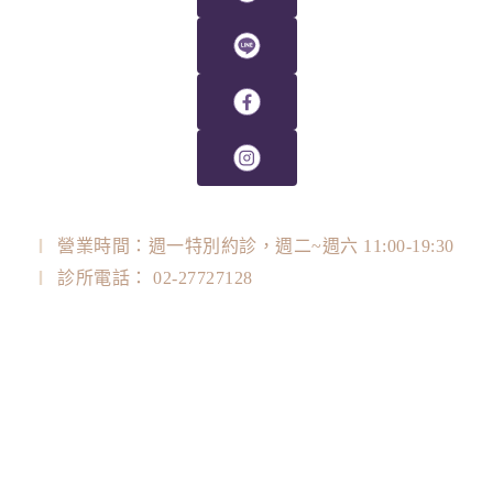
營業時間：週一特別約診，週二~週六 11:00-19:30
診所電話： 02-27727128
診所地址： 台北市大安區忠孝東路四段128號3F
LINE ID：@plasticjones
衛福部醫事機構代碼：350102A438
關於我們
醫美資訊