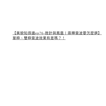
【美貌知尋識ep76-微針與鳳凰〡兩種電波要怎麼選】
單極、雙極電波效果有差嗎？！