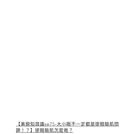
【美貌知尋識ep75-大小眼不一定都是提眼瞼肌問
題！？】提眼瞼肌怎麼救？