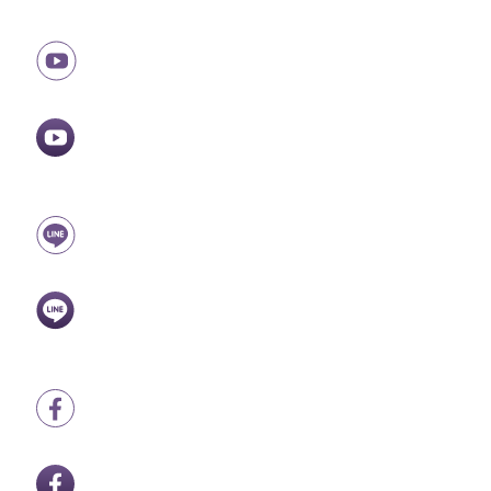
跳
至
主
要
內
容