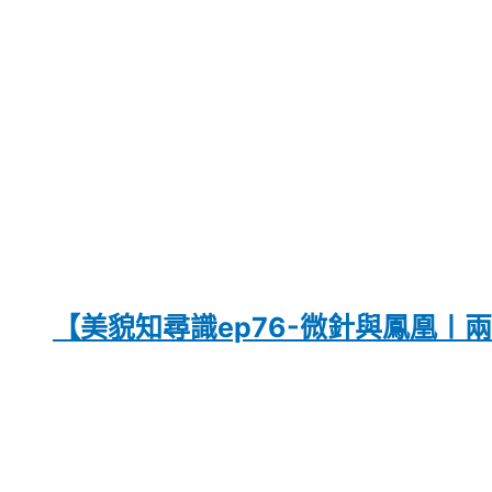
【美貌知尋識ep76-微針與鳳凰