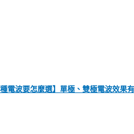
〡兩種電波要怎麼選】單極、雙極電波效果