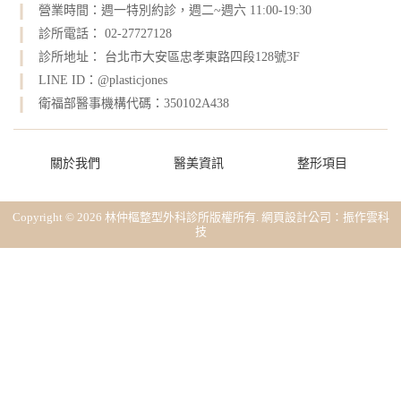
營業時間：週一特別約診，週二~週六 11:00-19:30
診所電話： 02-27727128
診所地址： 台北市大安區忠孝東路四段128號3F
LINE ID：@plasticjones
衛福部醫事機構代碼：350102A438
關於我們
醫美資訊
整形項目
Copyright © 2026 林仲樞整型外科診所版權所有.
網頁設計公司
：振作雲科
技