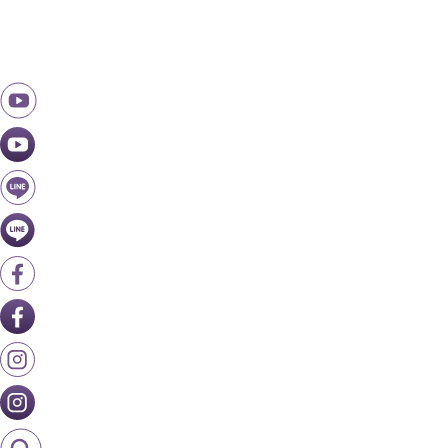
跳
至
主
要
內
容