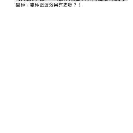
單極、雙極電波效果有差嗎？！