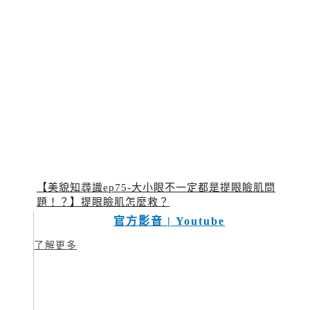
【美貌知尋識ep75-大小眼不一定都是提眼瞼肌問
題！？】提眼瞼肌怎麼救？
官方影音 | Youtube
了解更多