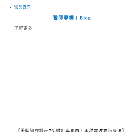
醫美資訊
醫師專欄 | Blog
了解更多
【美貌知尋識ep76-微針與鳳凰〡兩種電波要怎麼選】