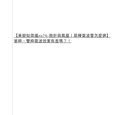
【美貌知尋識ep76-微針與鳳凰〡兩種電波要怎麼選】
單極、雙極電波效果有差嗎？！