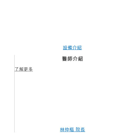
設備介紹
醫師介紹
了解更多
林仲樞 院長