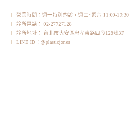
營業時間：週一特別約診，週二~週六 11:00-19:30
診所電話： 02-27727128
診所地址： 台北市大安區忠孝東路四段128號3F
LINE ID：@plasticjones
衛福部醫事機構代碼：350102A438
關於我們
醫美資訊
整形項目
美容醫學
案例專區
聯絡我們