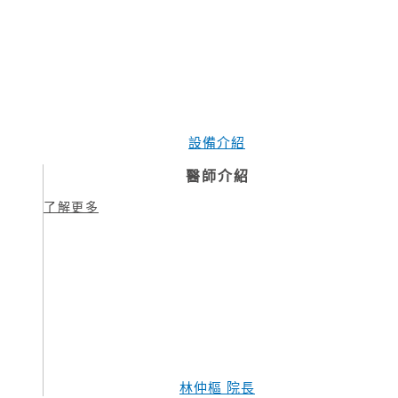
設備介紹
醫師介紹
了解更多
林仲樞 院長