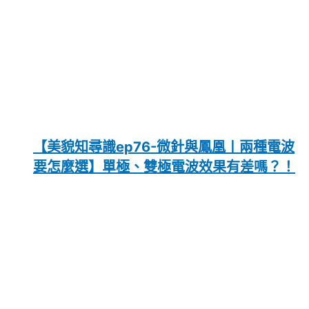
【美貌知尋識ep76-微針與鳳凰〡兩種電波
要怎麼選】單極、雙極電波效果有差嗎？！