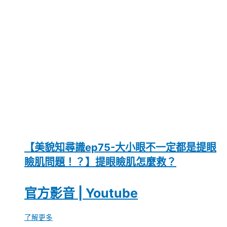
【美貌知尋識ep75-大小眼不一定都是提眼
瞼肌問題！？】提眼瞼肌怎麼救？
官方影音 | Youtube
了解更多