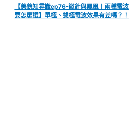
【美貌知尋識ep76-微針與鳳凰〡兩種電波
要怎麼選】單極、雙極電波效果有差嗎？！