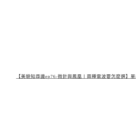
【美貌知尋識ep76-微針與鳳凰〡兩種電波要怎麼選】