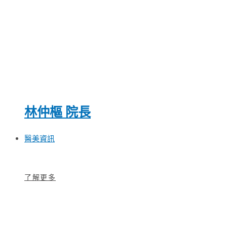
林仲樞 院長
醫美資訊
了解更多