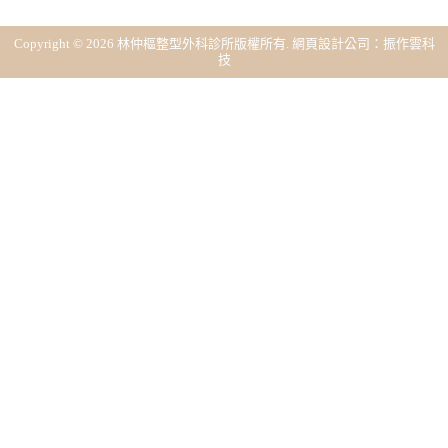
Copyright © 2026 林仲樞整型外科診所版權所有.
網頁設計公司
：振作雲科
技